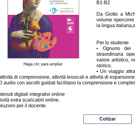
B1-B2
Da Giotto a Mich
volume ripercorre 
la lingua italiana,
Per lo studente
• Ognuno dei 1
straordinaria ope
valore artistico, 
Haga clic para ampliar
storico.
• Un viaggio attra
attività di comprensione, attività lessicali e attività di espansione
D audio con ascolti guidati facilitano la comprensione e completa
tenuti digitali integrativi online
tività extra scaricabili online.
oluzioni per il docente.
Cotizar