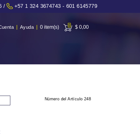
6
/
+57 1 324 3674743 - 601 6145779
Cuenta
|
Ayuda
|
0 item(s)
$ 0,00
Número del Artículo
248
: