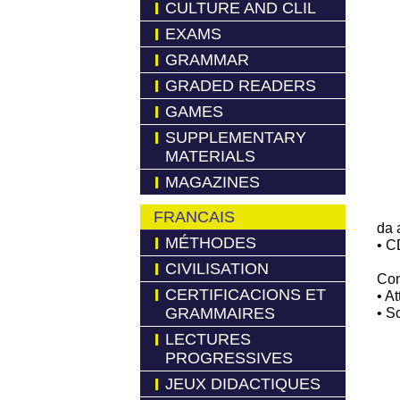
CULTURE AND CLIL
EXAMS
GRAMMAR
GRADED READERS
GAMES
SUPPLEMENTARY
MATERIALS
MAGAZINES
FRANCAIS
da 
MÉTHODES
• C
CIVILISATION
Con
CERTIFICACIONS ET
• At
GRAMMAIRES
• S
LECTURES
PROGRESSIVES
JEUX DIDACTIQUES